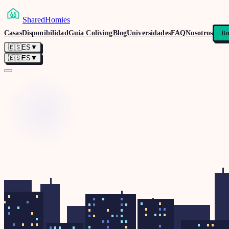
SharedHomies
Casas
Disponibilidad
Guía Coliving
Blog
Universidades
FAQ
Nosotros
Bu
🇪🇸
ES
▼
🇪🇸
ES
▼