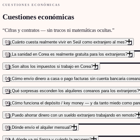
CUESTIONES ECONÓMICAS
Cuestiones económicas
“
Cifras y contratos — sin trucos ni matemáticas ocultas.
”
01
¿Cuánto cuesta realmente vivir en Seúl como extranjero al mes?
02
¿La sanidad en Corea es realmente gratuita para los extranjeros?
03
¿Son altos los impuestos si trabajo en Corea?
04
¿Cómo envío dinero a casa o pago facturas sin cuenta bancaria corean
COMPARATIVA COMPLETA DE COSTES DE ALOJAMIENTO
→
05
¿Qué sorpresas esconden los alquileres coreanos para los extranjeros?
06
¿Cómo funciona el depósito / key money — y da tanto miedo como par
07
¿Puedo ahorrar dinero con un sueldo extranjero trabajando en remoto?
08
¿Dónde envío el alquiler mensual?
09
¿A dónde va mi fianza y cuándo la recupero?
JEONSE VS WOLSE VS KEY MONEY EXPLICADO
→