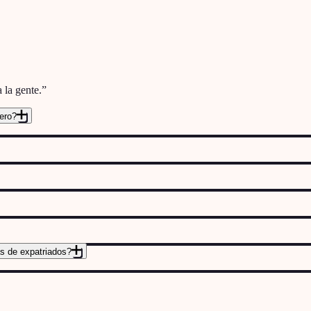
 la gente.
”
jero?
s de expatriados?